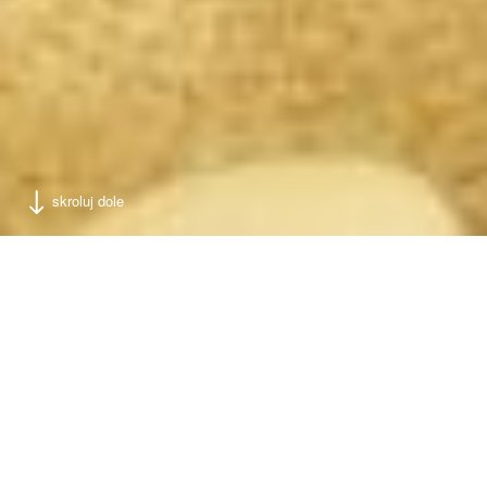
skroluj dole
Stan Novi Beograd
Šta smo radili
nameštaj